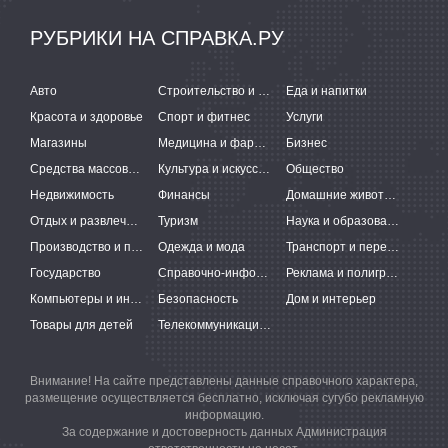
РУБРИКИ НА СПРАВКА.РУ
Авто
Строительство и ремонт
Еда и напитки
Красота и здоровье
Спорт и фитнес
Услуги
Магазины
Медицина и фармацевтика
Бизнес
Средства массовой информации
Культура и искусство
Общество
Недвижимость
Финансы
Домашние животные
Отдых и развлечения
Туризм
Наука и образование
Производство и поставки
Одежда и мода
Транспорт и перевозки
Государство
Справочно-информационные системы
Реклама и полиграфия
Компьютеры и интернет
Безопасность
Дом и интерьер
Товары для детей
Телекоммуникации и связь
Внимание! На сайте представлены данные справочного характера,
размещение осуществляется бесплатно, исключая сугубо рекламную
информацию.
За содержание и достоверность данных Администрация