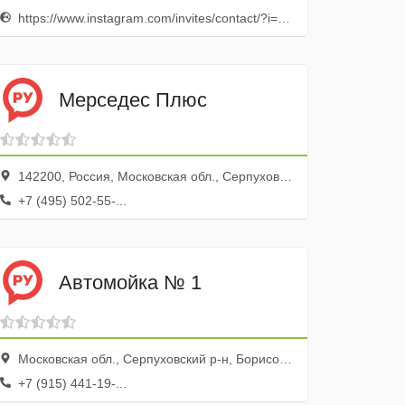
https://www.instagram.com/invites/contact/?i=ter83kl8a3l4&utm_content=kxg8nq7
Мерседес Плюс
142200, Россия, Московская обл., Серпухов г., пл. Привокзальная, 8
+7 (495) 502-55-...
Автомойка № 1
Московская обл., Серпуховский р-н, Борисово дер., Борисовское ш., 114
+7 (915) 441-19-...