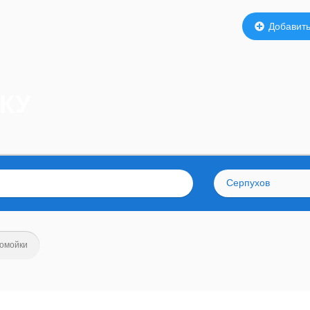
Добавить
КУ
Серпухов
омойки