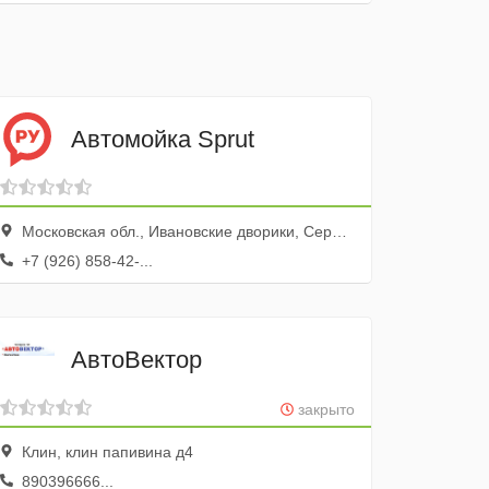
Автомойка Sprut
Московская обл., Ивановские дворики, Серпухов, микрорайон Ивановские Дворики, ул. Сольца, 1
+7 (926) 858-42-...
АвтоВектор
закрыто
Клин, клин папивина д4
890396666...